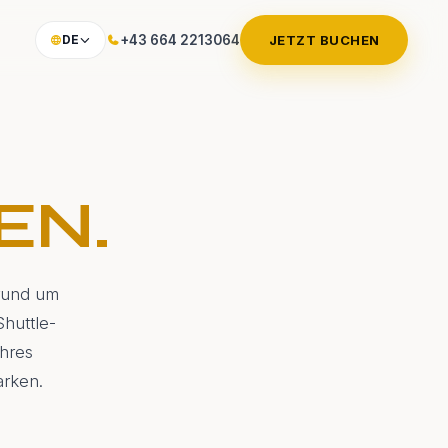
+43 664 2213064
JETZT BUCHEN
DE
EN.
 rund um
Shuttle-
Ihres
arken.