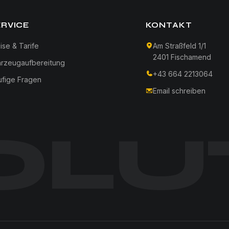
ERVICE
KONTAKT
ise & Tarife
Am Straßfeld 1/1
2401 Fischamend
hrzeugaufbereitung
+43 664 2213064
ufige Fragen
Email schreiben
OLU