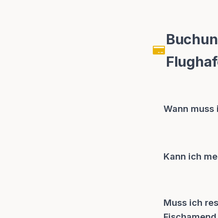
Buchung
Flughaf
Wann muss i
Kann ich mei
Muss ich re
Fischamend