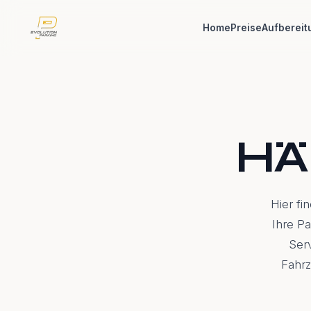
Home
Preise
Aufbereit
HÄ
Hier fi
Ihre P
Ser
Fahrz