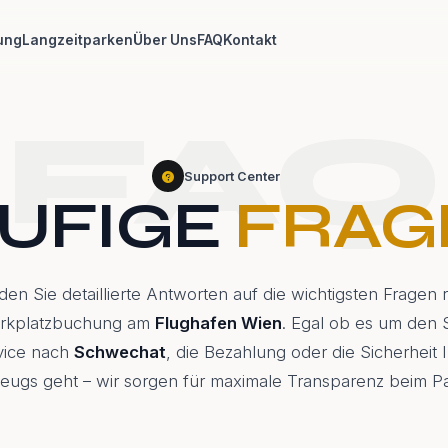
ung
Langzeitparken
Über Uns
FAQ
Kontakt
FAQ
Support Center
UFIGE
FRAG
nden Sie detaillierte Antworten auf die wichtigsten Fragen
arkplatzbuchung am
Flughafen Wien
. Egal ob es um den 
vice nach
Schwechat
, die Bezahlung oder die Sicherheit 
eugs geht – wir sorgen für maximale Transparenz beim P